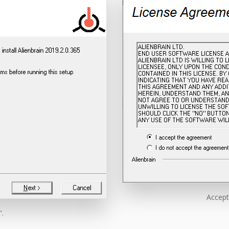
Accepte
".