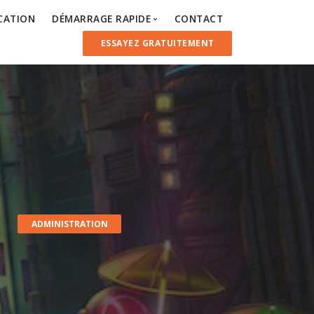
ICATION
DÉMARRAGE RAPIDE
CONTACT
ESSAYEZ GRATUITEMENT
Installation du serveur et du client
Configuration du client
Installation du client
Administration
Intégrations des outils
ADMINISTRATION