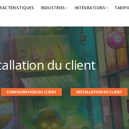
RACTÉRISTIQUES
INDUSTRIES
INTÉGRATIONS
TARIF
Jeux
Epic Unreal Engine
Architecture & Archviz
Autodesk 3ds Max
Automobile et ingénierie
Autodesk Maya
Film & Animation
Adobe Photoshop
allation du client
Simulation et formation
CONFIGURATION DU CLIENT
INSTALLATION DU CLIENT