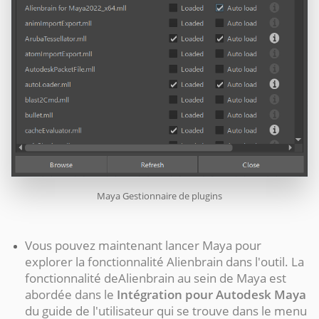
Maya Gestionnaire de plugins
Vous pouvez maintenant lancer Maya pour
explorer la fonctionnalité Alienbrain dans l'outil. La
fonctionnalité deAlienbrain au sein de Maya est
abordée dans le
Intégration pour
Autodesk Maya
du guide de l'utilisateur qui se trouve dans le menu