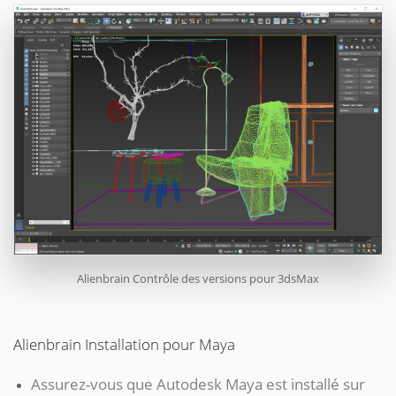
Alienbrain Contrôle des versions pour 3dsMax
Alienbrain Installation pour Maya
Assurez-vous que Autodesk Maya est installé sur