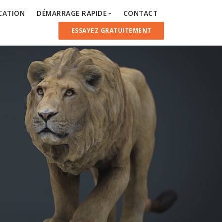
ICATION
DÉMARRAGE RAPIDE
CONTACT
ESSAYEZ GRATUITEMENT
Installation du serveur et du client
Configuration du client
Installation du client
Administration
Intégrations des outils